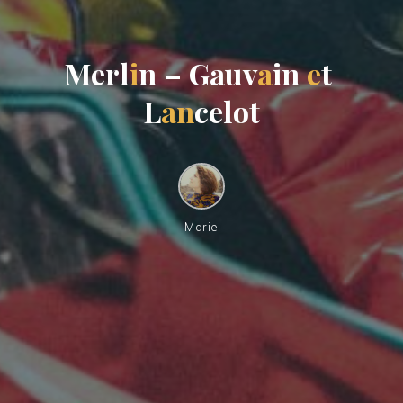
M
e
r
l
i
n
–
G
a
u
v
a
i
n
e
t
L
a
n
c
e
l
o
t
Marie