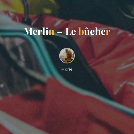
M
e
r
l
i
n
–
L
e
b
û
c
h
e
r
Marie