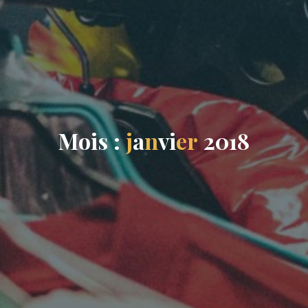
M
o
i
s
:
j
a
n
v
i
e
r
2
0
1
8